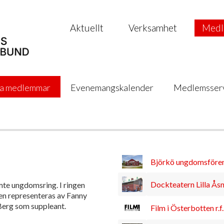
Aktuellt
Verksamhet
Medl
a medlemmar
Evenemangskalender
Medlemsser
Björkö ungdomsföreni
Dockteatern Lilla Ås
te ungdomsring. I ringen
en representeras av Fanny
Berg som suppleant.
Film i Österbotten r.f.