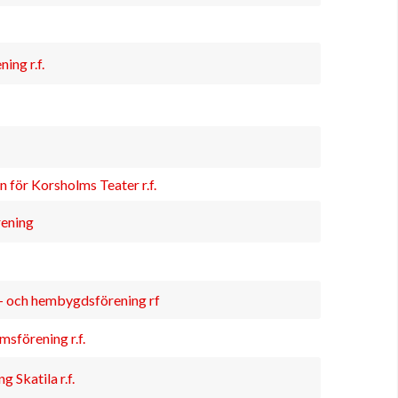
ng r.f.
 för Korsholms Teater r.f.
ening
 och hembygdsförening rf
förening r.f.
Skatila r.f.