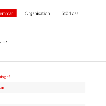
emmar
Organisation
Stöd oss
vice
ng r.f.
nan