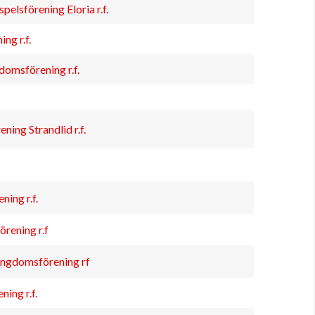
pelsförening Eloria r.f.
g r.f.
omsförening r.f.
ing Strandlid r.f.
ing r.f.
ening r.f
Ungdomsförening rf
ing r.f.