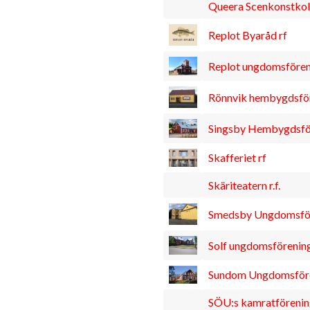
Queera Scenkonstkol
Replot Byaråd rf
Replot ungdomsförenin
Rönnvik hembygdsföre
Singsby Hembygdsföre
Skafferiet rf
Skäriteatern r.f.
Smedsby Ungdomsföre
Solf ungdomsförening 
Sundom Ungdomsfören
SÖU:s kamratförenin