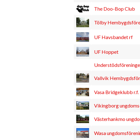
The Doo-Bop Club
Tölby Hembygdsföreni
UF Havsbandet rf
UF Hoppet
Understödsföreningen
Vallvik Hembygdsför
Vasa Bridgeklubb r.f.
Vikingborg ungdoms-
Västerhankmo ungdoms
Wasa ungdomsförening 