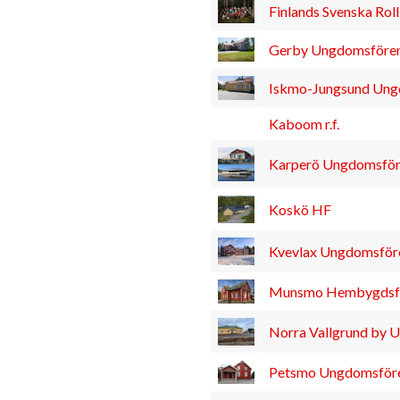
Finlands Svenska Rolls
Gerby Ungdomsförenin
Iskmo-Jungsund Ungd
Kaboom r.f.
Karperö Ungdomsfören
Koskö HF
Kvevlax Ungdomsfören
Munsmo Hembygdsför
Norra Vallgrund by 
Petsmo Ungdomsfören