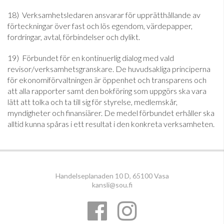
18) Verksamhetsledaren ansvarar för upprätthållande av
förteckningar över fast och lös egendom, värdepapper,
fordringar, avtal, förbindelser och dylikt.
19) Förbundet för en kontinuerlig dialog med vald
revisor/verksamhetsgranskare. De huvudsakliga principerna
för ekonomiförvaltningen är öppenhet och transparens och
att alla rapporter samt den bokföring som uppgörs ska vara
lätt att tolka och ta till sig för styrelse, medlemskår,
myndigheter och finansiärer. De medel förbundet erhåller ska
alltid kunna spåras i ett resultat i den konkreta verksamheten.
Handelseplanaden 10 D, 65100 Vasa
kansli@sou.fi