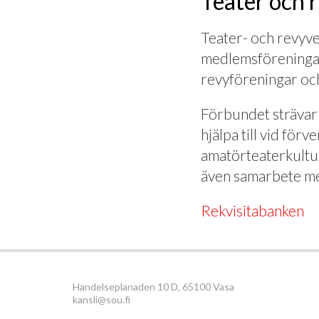
Teater och 
Teater- och revyv
medlemsföreningar.
revyföreningar oc
Förbundet strävar 
hjälpa till vid för
amatörteaterkultu
även samarbete me
Rekvisitabanken
Handelseplanaden 10 D, 65100 Vasa
kansli@sou.fi