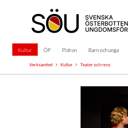
Kultur
ÖP
Pidron
Barn och unga
Verksamhet
Kultur
Teater och revy