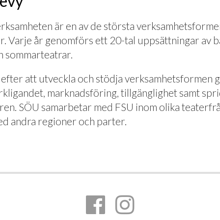
revy
erksamheten är en av de största verksamhetsform
 Varje år genomförs ett 20-tal uppsättningar av 
h sommarteatrar.
efter att utveckla och stödja verksamhetsformen ge
verkligandet, marknadsföring, tillgänglighet samt spr
ren. SÖU samarbetar med FSU inom olika teaterfr
d andra regioner och parter.