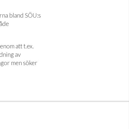
erna bland SÖU:s
både
nom att t.ex.
idning av
ågor men söker