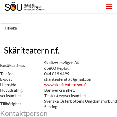
Tillbaka
Skäriteatern r.f.
Skaliverksvägen 34
Besöksadress
65800 Replot
Telefon
044 019 6499
E-post
skariteatern( at )gmail.com
Hemsida
www.skariteatern.sou.fi
Huvudsaklig
Barnverksamhet,
verksamhet
Teater/revyverksamhet
Svenska Österbottens Ungdomsförbund
Tillhörighet
5:e ring
Kontaktperson