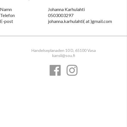
Namn
Johanna Karhulahti
Telefon
0503003297
E-post
johanna.karhulahti( at )gmail.com
Handelseplanaden 10 D, 65100 Vasa
kansli@sou.fi