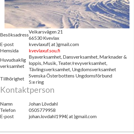
Veikarsvägen 21
Besöksadress
66530 Kvevlax
E-post
kvevlaxuf( at )gmail.com
Hemsida
kvevlaxuf.sou.fi
Byaverksamhet, Dansverksamhet, Marknader &
Huvudsaklig
loppis, Musik, Teater/revyverksamhet,
verksamhet
Tävlingsverksamhet, Ungdomsverksamhet
Svenska Österbottens Ungdomsförbund
Tillhörighet
5:e ring
Kontaktperson
Namn
Johan Lövdahl
Telefon
0505779958
E-post
johan.lovdahl1994( at )gmail.com