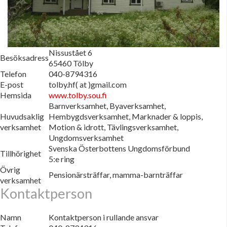
Nissustået 6
Besöksadress
65460 Tölby
Telefon
040-8794316
E-post
tolby.hf( at )gmail.com
Hemsida
www.tolby.sou.fi
Barnverksamhet, Byaverksamhet,
Huvudsaklig
Hembygdsverksamhet, Marknader & loppis,
verksamhet
Motion & idrott, Tävlingsverksamhet,
Ungdomsverksamhet
Svenska Österbottens Ungdomsförbund
Tillhörighet
5:e ring
Övrig
Pensionärsträffar, mamma-barnträffar
verksamhet
Kontaktperson
Namn
Kontaktperson i rullande ansvar