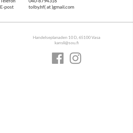
Telefon
040-8794316
E-post
tolby.hf( at )gmail.com
Handelseplanaden 10 D, 65100 Vasa
kansli@sou.fi