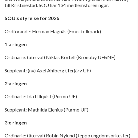
till Kristinestad. SÖU har 134 medlemsföreningar.
SÖU:s styrelse för 2026
Ordförande: Herman Hagnäs (Emet folkpark)
1:a ringen
Ordinarie: (återval) Niklas Kortell (Kronoby UF&NF)
Suppleant: (ny) Axel Ahlberg (Terjärv UF)
2:a ringen
Ordinarie: Ida Lillqvist (Purmo UF)
Suppleant: Mathilda Elenius (Purmo UF)
3:e ringen
Ordinarie: (återval) Robin Nylund (Jeppo ungdomsorkester)