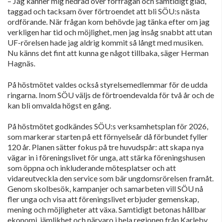
– Jag känner mig hedrad över förfrågan och samtidigt glad,
taggad och tacksam över förtroendet att bli SÖU:s nästa
ordförande. När frågan kom behövde jag tänka efter om jag
verkligen har tid och möjlighet, men jag insåg snabbt att utan
UF-rörelsen hade jag aldrig kommit så långt med musiken.
Nu känns det fint att kunna ge något tillbaka, säger Herman
Hagnäs.
På höstmötet valdes också styrelsemedlemmar för de udda
ringarna. Inom SÖU väljs de förtroendevalda för två år och de
kan bli omvalda högst en gång.
På höstmötet godkändes SÖU:s verksamhetsplan för 2026,
som markerar starten på ett förnyelseår då förbundet fyller
120 år. Planen sätter fokus på tre huvudspår: att skapa nya
vägar in i föreningslivet för unga, att stärka föreningshusen
som öppna och inkluderande mötesplatser och att
vidareutveckla den service som bär ungdomsrörelsen framåt.
Genom skolbesök, kampanjer och samarbeten vill SÖU nå
fler unga och visa att föreningslivet erbjuder gemenskap,
mening och möjligheter att växa. Samtidigt betonas hållbar
ekonomi, jämlikhet och närvaro i hela regionen från Karleby