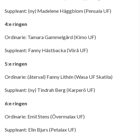
Suppleant: (ny) Madelene Häggblom (Pensala UF)
4:e ringen
Ordinarie: Tamara Gammelgård (Kimo UF)
Suppleant: Fanny Hästbacka (Vörå UF)
5:e ringen
Ordinarie: (återval) Fanny Lithén (Wasa UF Skatila)
Suppleant: (ny) Tindrah Berg (Karperö UF)
6:e ringen
Ordinarie: Emil Stens (Övermalax UF)
Suppleant: Elin Bjurs (Petalax UF)