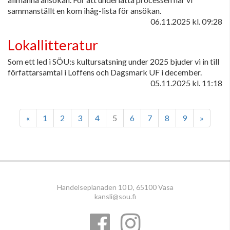
sammanställt en kom ihåg-lista för ansökan.
06.11.2025
kl. 09:28
Lokallitteratur
Som ett led i SÖU:s kultursatsning under 2025 bjuder vi in till
författarsamtal i Loffens och Dagsmark UF i december.
05.11.2025
kl. 11:18
«
1
2
3
4
5
6
7
8
9
»
Handelseplanaden 10 D, 65100 Vasa
kansli@sou.fi