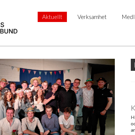
Aktuellt
Verksamhet
Medl
K
H
oc
an