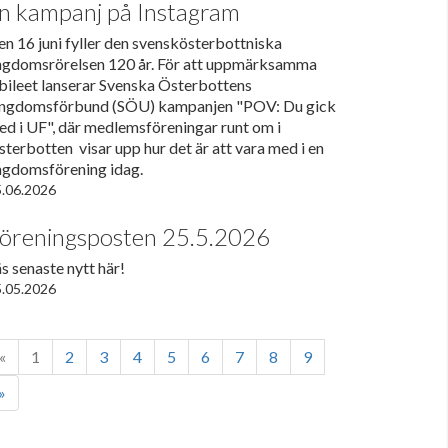
n kampanj på Instagram
n 16 juni fyller den svenskösterbottniska
ngdomsrörelsen 120 år. För att uppmärksamma
bileet lanserar Svenska Österbottens
ngdomsförbund (SÖU) kampanjen "POV: Du gick
ed i UF", där medlemsföreningar runt om i
terbotten visar upp hur det är att vara med i en
ngdomsförening idag.
.06.2026
öreningsposten 25.5.2026
s senaste nytt här!
.05.2026
«
1
2
3
4
5
6
7
8
9
»