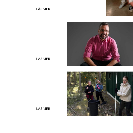
LÄS MER
Hur placera
föreningens
kapital?
LÄS MER
Läs ÖP online
LÄS MER