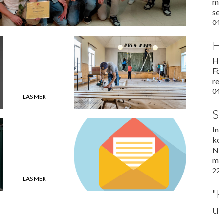
må
se
04
H
Höstens
bidrag
Hö
F
r
04
LÄS MER
S
Beställ
I
föreningsposten
k
Nä
m
22
LÄS MER
"
u