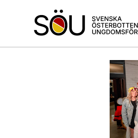
Nominera kandidater till
Johannesgalan