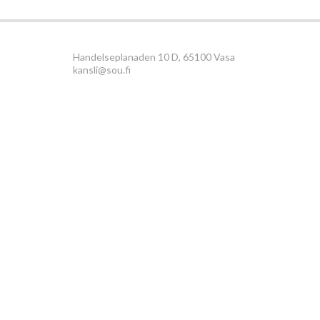
Handelseplanaden 10 D, 65100 Vasa
kansli@sou.fi