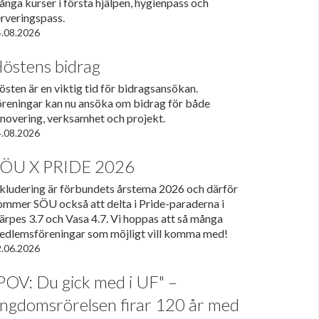
nga kurser i första hjälpen, hygienpass och
rveringspass.
.08.2026
östens bidrag
sten är en viktig tid för bidragsansökan.
öreningar kan nu ansöka om bidrag för både
enovering, verksamhet och projekt.
.08.2026
ÖU X PRIDE 2026
nkludering är förbundets årstema 2026 och därför
ommer SÖU också att delta i Pride-paraderna i
rpes 3.7 och Vasa 4.7. Vi hoppas att så många
edlemsföreningar som möjligt vill komma med!
.06.2026
POV: Du gick med i UF" –
ngdomsrörelsen firar 120 år med