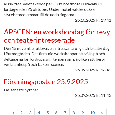
årsskiftet. Valet skedde på SÖU:s höstmöte i Oravais UF
lördagen den 25 oktober. Under mötet valdes också
styrelsemedlemmar till de udda ringarna.
25.10.2025
kl. 19:42
ÅPSCEN: en workshopdag för revy
och teaterintresserade
Den 15 november utlovas en intressant, rolig och kreativ dag
i Purmogården. Det finns nio workshoppar att välja på och
deltagarna får fördjupa sig i teman som på olika sätt berör
verksamhet på och bakom scenen.
26.09.2025
kl. 16:43
Föreningsposten 25.9.2025
Läs senaste nytt här!
25.09.2025
kl. 11:43
«
2
3
4
5
6
7
8
9
10
»