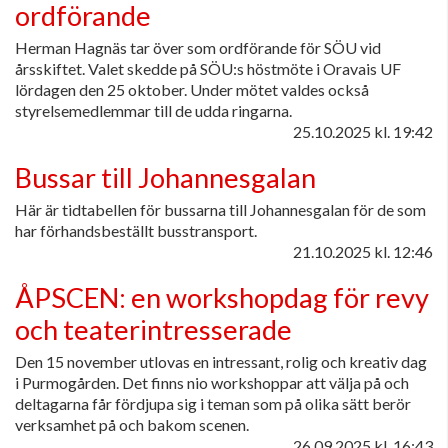
ordförande
Herman Hagnäs tar över som ordförande för SÖU vid
årsskiftet. Valet skedde på SÖU:s höstmöte i Oravais UF
lördagen den 25 oktober. Under mötet valdes också
styrelsemedlemmar till de udda ringarna.
25.10.2025
kl. 19:42
Bussar till Johannesgalan
Här är tidtabellen för bussarna till Johannesgalan för de som
har förhandsbeställt busstransport.
21.10.2025
kl. 12:46
ÅPSCEN: en workshopdag för revy
och teaterintresserade
Den 15 november utlovas en intressant, rolig och kreativ dag
i Purmogården. Det finns nio workshoppar att välja på och
deltagarna får fördjupa sig i teman som på olika sätt berör
verksamhet på och bakom scenen.
26.09.2025
kl. 16:43