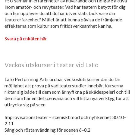
FSU samlar in erfarenheter av nuvarande och tidigare aktiva
inom amatör- och revyteater. Vad har teatern betytt för dig
och hur upplever du att du har utvecklats tack vare din
teatererfarenhet? Målet är att kunna påvisa de främjande
effekterna som kultur som fritidsverksamhet kan ha.
Svara på enkäten här
Veckoslutskurser i teater vid LaFo
Lafo Performing Arts ordnar veckoslutskurser där du får
möjlighet att prova på vad teaterstudier innebär. Kurserna
riktar sig både till dem som är nyfikna på skådespeleri och till
dem som har en del scenvana och vill hitta nya verktyg för att
uttrycka sig på scen.
Improvisationsteater – sceniskt mod och nyfikenhet 30.10–
2.11
Sång och röstanvändning för scenen 6–8.2