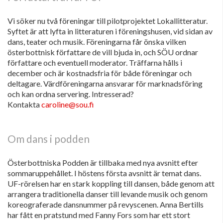
Vi söker nu två föreningar till pilotprojektet Lokallitteratur.
Syftet är att lyfta in litteraturen i föreningshusen, vid sidan av
dans, teater och musik. Föreningarna får önska vilken
österbottnisk författare de vill bjuda in, och SÖU ordnar
författare och eventuell moderator. Träffarna hålls i
december och är kostnadsfria för både föreningar och
deltagare. Värdföreningarna ansvarar för marknadsföring
och kan ordna servering. Intresserad?
Kontakta
caroline@sou.fi
Om dans i podden
Österbottniska Podden är tillbaka med nya avsnitt efter
sommaruppehållet. I höstens första avsnitt är temat dans.
UF-rörelsen har en stark koppling till dansen, både genom att
arrangera traditionella danser till levande musik och genom
koreograferade dansnummer på revyscenen. Anna Bertills
har fått en pratstund med Fanny Fors som har ett stort