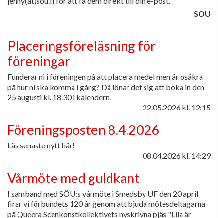
jenny(at)sou.fi för att få dem direkt till din e-post.
SÖU
Placeringsföreläsning för
föreningar
Funderar ni i föreningen på att placera medel men är osäkra
på hur ni ska komma i gång? Då lönar det sig att boka in den
25 augusti kl. 18.30 i kalendern.
22.05.2026
kl. 12:15
Föreningsposten 8.4.2026
Läs senaste nytt här!
08.04.2026
kl. 14:29
Vårmöte med guldkant
I samband med SÖU:s vårmöte i Smedsby UF den 20 april
firar vi förbundets 120 år genom att bjuda mötesdeltagarna
på Queera Scenkonstkollektivets nyskrivna pjäs "Lila är