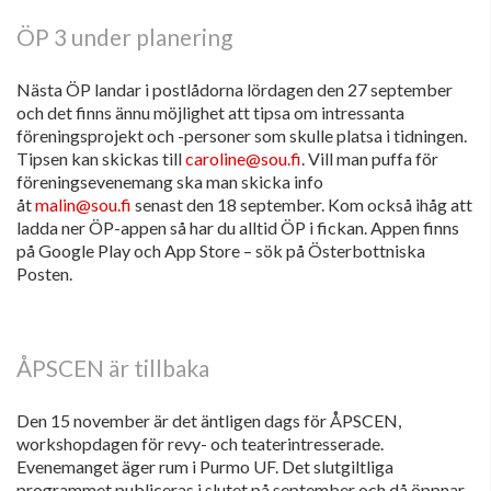
ÖP 3 under planering
Nästa ÖP landar i postlådorna lördagen den 27 september
och det finns ännu möjlighet att tipsa om intressanta
föreningsprojekt och -personer som skulle platsa i tidningen.
Tipsen kan skickas till
caroline@sou.fi
. Vill man puffa för
föreningsevenemang ska man skicka info
åt
malin@sou.fi
senast den 18 september. Kom också ihåg att
ladda ner ÖP-appen så har du alltid ÖP i fickan. Appen finns
på Google Play och App Store – sök på Österbottniska
Posten.
ÅPSCEN är tillbaka
Den 15 november är det äntligen dags för ÅPSCEN,
workshopdagen för revy- och teaterintresserade.
Evenemanget äger rum i Purmo UF. Det slutgiltliga
programmet publiceras i slutet på september och då öppnar