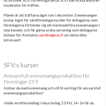
så försöker SÖU förverkliga detta. SÖU kan också anlita en
moderator för träffen.
Planen är att träffarna äger rum i december. Evenemangen
kostar inget för värdföreningarna eller för deltagarna, men
föreningarna förbinder sig att marknadsföra evenemangen i
sina kanaler, och får gärna ordna servering som deltagarna
betalar för. Kontakta
caroline@sou.fi
om detta låter
intressant!
SFV:s kurser
Ansvarsfull evenemangsproduktion för
föreningar 23.9
Jobbar du med evenemang och vill få verktyg för ansvarsfull
evenemangsproduktion?
Under en eftermiddag i Vasa tisdag 23.9 kl. 14–16 får du