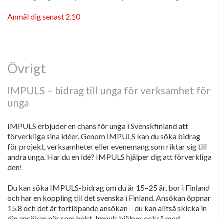
Anmäl dig senast 2.10
Övrigt
IMPULS ­– bidrag till unga för verksamhet för
unga
IMPULS erbjuder en chans för unga i Svenskfinland att
förverkliga sina idéer. Genom IMPULS kan du söka bidrag
för projekt, verksamheter eller evenemang som riktar sig till
andra unga. Har du en idé? IMPULS hjälper dig att förverkliga
den!
Du kan söka IMPULS-bidrag om du är 15–25 år, bor i Finland
och har en koppling till det svenska i Finland. Ansökan öppnar
15.8 och det är fortlöpande ansökan – du kan alltså skicka in
din ansökan när som helst. Impuls hjälper också med