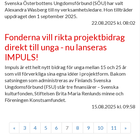
Svenska Österbottens Ungdomsförbund (SÖU) har valt
Alexandra Wasberg till ny verksamhetsledare. Hon tillträder
uppdraget den 1 september 2025.
22.08.2025
kl. 08:02
Fonderna vill rikta projektbidrag
direkt till unga - nu lanseras
IMPULS!
Impuls är ett helt nytt bidrag för unga mellan 15 och 25 år
som vill förverkliga sina egna idéer i projektform. Bakom
satsningen som administreras av Finlands Svenska
Ungdomsförbund (FSU) står tre finansiärer – Svenska
kulturfonden, Stiftelsen Brita Maria Renlunds minne och
Föreningen Konstsamfundet.
15.08.2025
kl. 09:58
«
3
4
5
6
7
8
9
10
11
»