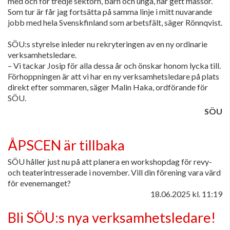
med och för tredje sektorn, barn och unga, har gett massor.
Som tur är får jag fortsätta på samma linje i mitt nuvarande
jobb med hela Svenskfinland som arbetsfält, säger Rönnqvist.
SÖU:s styrelse inleder nu rekryteringen av en ny ordinarie
verksamhetsledare.
– Vi tackar Josip för alla dessa år och önskar honom lycka till.
Förhoppningen är att vi har en ny verksamhetsledare på plats
direkt efter sommaren, säger Malin Haka, ordförande för
SÖU.
SÖU
ÅPSCEN är tillbaka
SÖU håller just nu på att planera en workshopdag för revy-
och teaterintresserade i november. Vill din förening vara värd
för evenemanget?
18.06.2025
kl. 11:19
Bli SÖU:s nya verksamhetsledare!