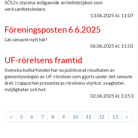
SÖU:s styrelse lediganslår en heltidstjänst som
verksamhetsledare.
13.06.2025
kl. 11:07
Föreningsposten 6.6.2025
Läs senaste nytt här!
06.06.2025
kl. 11:01
UF-rörelsens framtid
Svenska kulturfonden har nu publicerat resultaten av
genomlysningen av UF-rörelsen som gjorts under det senaste
året. I rapporten presenteras rörelsens styrkor, svagheter,
möjligheter och hot.
02.06.2025
kl. 13:53
«
5
6
7
8
9
10
11
12
13
»