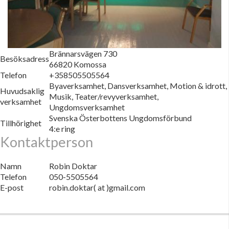
Brännarsvägen 730
Besöksadress
66820 Komossa
Telefon
+358505505564
Byaverksamhet, Dansverksamhet, Motion & idrott,
Huvudsaklig
Musik, Teater/revyverksamhet,
verksamhet
Ungdomsverksamhet
Svenska Österbottens Ungdomsförbund
Tillhörighet
4:e ring
Kontaktperson
Namn
Robin Doktar
Telefon
050-5505564
E-post
robin.doktar( at )gmail.com