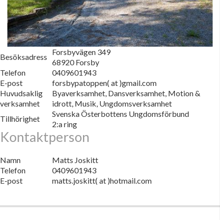
Forsbyvägen 349
Besöksadress
68920 Forsby
Telefon
0409601943
E-post
forsbypatoppen( at )gmail.com
Huvudsaklig
Byaverksamhet, Dansverksamhet, Motion &
verksamhet
idrott, Musik, Ungdomsverksamhet
Svenska Österbottens Ungdomsförbund
Tillhörighet
2:a ring
Kontaktperson
Namn
Matts Joskitt
Telefon
0409601943
E-post
matts.joskitt( at )hotmail.com