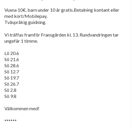
Vuxna 10€, barn under 10 år gratis.Betalning kontant eller
med kort/Mobilepay.
Tvåspråkig guidning.
Vi träffas framför Fransgården kl. 13. Rundvandringen tar
ungefär 1 timme.
Lö 20.6
Sö 21.6
Sö 28.6
Sö 12.7
Sö 19.7
Sö 26.7
Sö 2.8
Sö 9.8
Välkommen med!
******