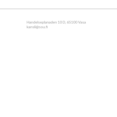
Handelseplanaden 10 D, 65100 Vasa
kansli@sou.fi