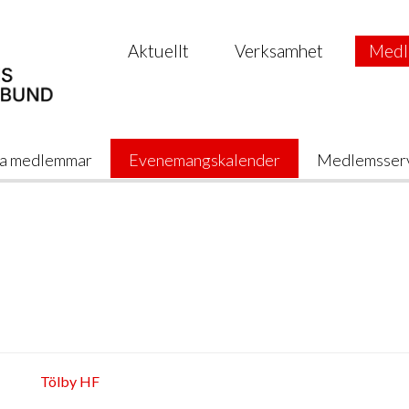
Aktuellt
Verksamhet
Medl
a medlemmar
Evenemangskalender
Medlemsser
Tölby HF