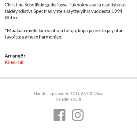
Christina Schollinin galleriassa Tukholmassa ja osallistunut
taideyhdistys Spectran yhteisnäyttelyihin vuodesta 1994
lähtien.
"Maalaan mielelläni vanhoja taloja, kujia ja merta ja yritän
tavoittaa aiheen harmonian.”
Arrangör
Kilen.Kiili
Handelseplanaden 10 D, 65100 Vasa
kansli@sou.fi