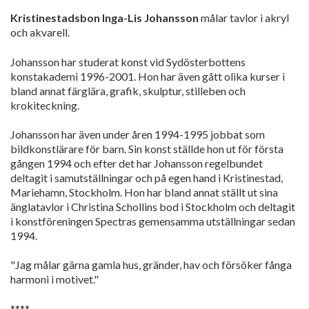
Kristinestadsbon Inga-Lis Johansson
målar tavlor i akryl
och akvarell.
Johansson har studerat konst vid Sydösterbottens
konstakademi 1996-2001. Hon har även gått olika kurser i
bland annat färglära, grafik, skulptur, stilleben och
krokiteckning.
Johansson har även under åren 1994-1995 jobbat som
bildkonstlärare för barn. Sin konst ställde hon ut för första
gången 1994 och efter det har Johansson regelbundet
deltagit i samutställningar och på egen hand i Kristinestad,
Mariehamn, Stockholm. Hon har bland annat ställt ut sina
änglatavlor i Christina Schollins bod i Stockholm och deltagit
i konstföreningen Spectras gemensamma utställningar sedan
1994.
"Jag målar gärna gamla hus, gränder, hav och försöker fånga
harmoni i motivet."
****