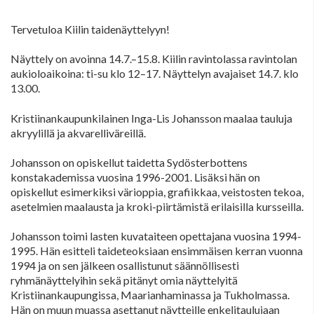
Tervetuloa Kiilin taidenäyttelyyn!
Näyttely on avoinna 14.7.–15.8. Kiilin ravintolassa ravintolan
aukioloaikoina: ti-su klo 12–17. Näyttelyn avajaiset 14.7. klo
13.00.
Kristiinankaupunkilainen Inga-Lis Johansson maalaa tauluja
akryylillä ja akvarelliväreillä.
Johansson on opiskellut taidetta Sydösterbottens
konstakademissa vuosina 1996-2001. Lisäksi hän on
opiskellut esimerkiksi värioppia, grafiikkaa, veistosten tekoa,
asetelmien maalausta ja kroki-piirtämistä erilaisilla kursseilla.
Johansson toimi lasten kuvataiteen opettajana vuosina 1994-
1995. Hän esitteli taideteoksiaan ensimmäisen kerran vuonna
1994 ja on sen jälkeen osallistunut säännöllisesti
ryhmänäyttelyihin sekä pitänyt omia näyttelyitä
Kristiinankaupungissa, Maarianhaminassa ja Tukholmassa.
Hän on muun muassa asettanut näytteille enkelitaulujaan