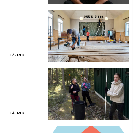
Höstens bidrag
LÄS MER
Läs ÖP online
LÄS MER
Beställ