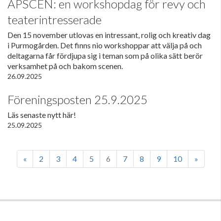
ÅPSCEN: en workshopdag för revy och
teaterintresserade
Den 15 november utlovas en intressant, rolig och kreativ dag
i Purmogården. Det finns nio workshoppar att välja på och
deltagarna får fördjupa sig i teman som på olika sätt berör
verksamhet på och bakom scenen.
26.09.2025
Föreningsposten 25.9.2025
Läs senaste nytt här!
25.09.2025
«
2
3
4
5
6
7
8
9
10
»