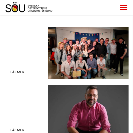
Nominera
kandidater till
Johannesgalan
LÄS MER
Hur placera
föreningens
kapital?
LÄS MER