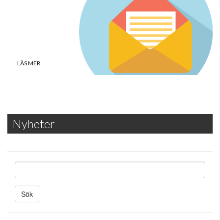
föreningsposten
LÄS MER
Nyheter
S
ö
k